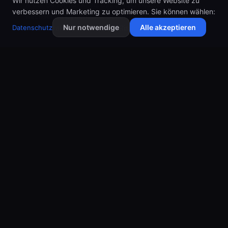
Wir nutzen Cookies und Tracking, um unsere Website zu
% der Befragten KI als das am schnellsten
verbessern und Marketing zu optimieren. Sie können wählen:
wachsende Cyberrisiko. Schatten-KI ist dabei einer
Nur notwendige
Alle akzeptieren
Datenschutz
der zentralen Treiber dieser Risikodynamik.
Die Lehre aus diesen Zahlen ist nicht „KI ist
gefährlich", sondern: KI wird ohnehin genutzt — die
Frage ist nur, ob kontrolliert oder unkontrolliert. Wer
das Thema ignoriert, entscheidet sich faktisch für
die unkontrollierte Variante. Eine breitere historische
Einordnung, wie sich Automatisierung von
regelbasierten Bots hin zu autonomen KI-Agenten
entwickelt, finden Sie in unserem Überblick zu den
Generationen der Automatisierung 2026
.