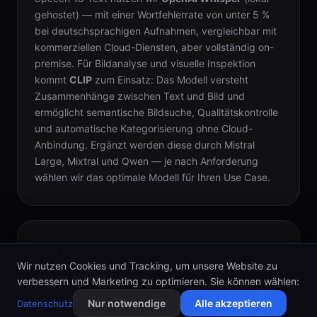
gehostet) — mit einer Wortfehlerrate von unter 5 %
bei deutschsprachigen Aufnahmen, vergleichbar mit
kommerziellen Cloud-Diensten, aber vollständig on-
premise. Für Bildanalyse und visuelle Inspektion
kommt
CLIP
zum Einsatz: Das Modell versteht
Zusammenhänge zwischen Text und Bild und
ermöglicht semantische Bildsuche, Qualitätskontrolle
und automatische Kategorisierung ohne Cloud-
Anbindung. Ergänzt werden diese durch Mistral
Large, Mixtral und Qwen — je nach Anforderung
wählen wir das optimale Modell für Ihren Use Case.
route
Wir nutzen Cookies und Tracking, um unsere Website zu
Smart Model Routing
verbessern und Marketing zu optimieren. Sie können wählen:
Nicht jede Aufgabe braucht das größte Modell.
Nur notwendige
Alle akzeptieren
Datenschutz
Unser Routing-Layer wählt automatisch das optimale