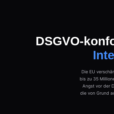
DSGVO-konfor
Int
Die EU verschär
bis zu 35 Millio
Angst vor der D
die von Grund a