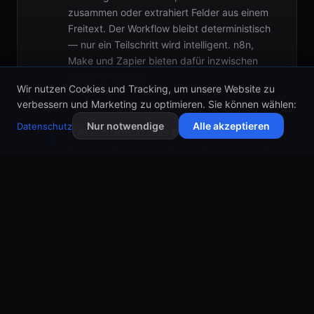
zusammen oder extrahiert Felder aus einem
Freitext. Der Workflow bleibt deterministisch
— nur ein Teilschritt wird intelligent. n8n,
Make und Zapier bieten dafür inzwischen
native KI-Knoten.
Wir nutzen Cookies und Tracking, um unsere Website zu
verbessern und Marketing zu optimieren. Sie können wählen:
Nur notwendige
Alle akzeptieren
Datenschutz
RAG: Kontext aus eigenen Daten
3
Retrieval-Augmented Generation gibt der KI
Zugriff auf Ihr Unternehmenswissen. Statt nur
auf Trainingsdaten zu antworten, holt das
System passende Passagen aus
Handbüchern, Verträgen, Tickets oder
Produktdaten und reichert damit die Antwort
an. So werden Antworten faktenbasiert,
aktuell und an Ihren Kontext gebunden — die
Grundlage für verlässliche KI im
Geschäftsalltag.