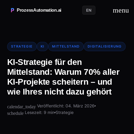
menu
ProzessAutomation.ai
EN
STRATEGIE
KI
MITTELSTAND
DIGITALISIERUNG
KI-Strategie für den
Mittelstand: Warum 70% aller
KI-Projekte scheitern – und
wie Ihres nicht dazu gehört
Veröffentlicht: 04. März 2026
calendar_today
Lesezeit: 9 min
Strategie
schedule